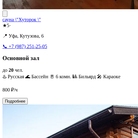
сауна \"Хуторок \"
★
5
·
📍 Уфа, Кутузова, 6
📞 +7 (987) 251-25-05
Основной зал
до
20
чел.
♨️ Русская
🌊 Бассейн
🚪 6 комн.
🎱 Бильярд
🎤 Караоке
800
₽/ч
Подробнее