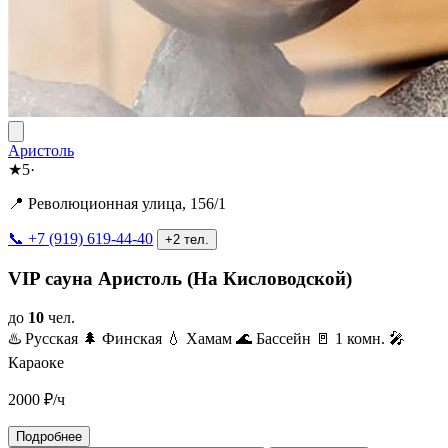
Аристоль
★
5
·
📍 Революционная улица, 156/1
📞 +7 (919) 619-44-40
+2 тел.
VIP сауна Аристоль (На Кисловодской)
до
10
чел.
♨️ Русская
🌲 Финская
💧 Хамам
🌊 Бассейн
🚪 1 комн.
🎤
Караоке
2000
₽/ч
Подробнее