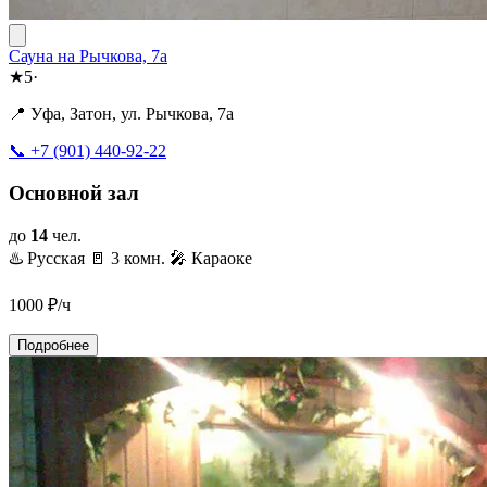
Сауна на Рычкова, 7а
★
5
·
📍 Уфа, Затон, ул. Рычкова, 7а
📞 +7 (901) 440-92-22
Основной зал
до
14
чел.
♨️ Русская
🚪 3 комн.
🎤 Караоке
1000
₽/ч
Подробнее