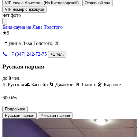
VIP сауна Аристоль (На Кисловодской)
Основной зал
VIP номер с джакузи
нет фото
Баня-сауна на Льва Толстого
★
5
·
📍 улица Льва Толстого, 28
📞 +7 (347) 242-72-75
+1 тел.
Русская парная
до
8
чел.
♨️ Русская
🌊 Бассейн
🌀 Джакузи
🚪 1 комн.
🎤 Караоке
600
₽/ч
Подробнее
Русская парная
Финская парная