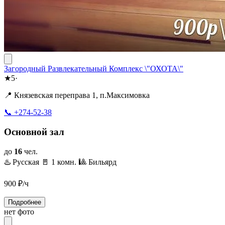
Загородный Развлекательный Комплекс \"ОХОТА\"
★
5
·
📍 Князевская переправа 1, п.Максимовка
📞 +274-52-38
Основной зал
до
16
чел.
♨️ Русская
🚪 1 комн.
🎱 Бильярд
900
₽/ч
Подробнее
нет фото