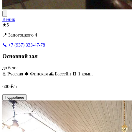
Веник
★
5
·
📍 Запотоцкого 4
📞 +7 (937) 333-47-78
Основной зал
до
6
чел.
♨️ Русская
🌲 Финская
🌊 Бассейн
🚪 1 комн.
600
₽/ч
Подробнее