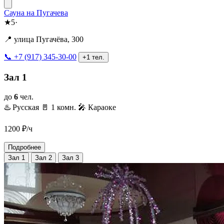
Сауна на Пугачева
★
5
·
📍 улица Пугачёва, 300
📞 +7 (917) 345-30-00
+1 тел.
Зал 1
до
6
чел.
♨️ Русская
🚪 1 комн.
🎤 Караоке
1200
₽/ч
Подробнее
Зал 1
Зал 2
Зал 3