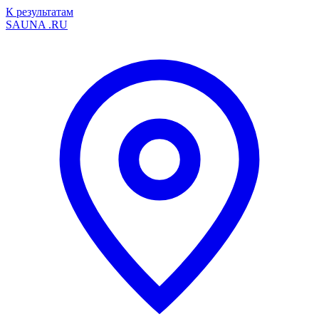
К результатам
SAUNA
.RU