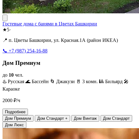
Гостевые дома с банями в Цветах Башкирии
★
5
·
📍 п. Цветы Башкирии, ул. Красная.1А (район ИКЕА)
📞 +7 (987) 254-16-88
Дом Премиум
до
10
чел.
♨️ Русская
🌊 Бассейн
🌀 Джакузи
🚪 3 комн.
🎱 Бильярд
🎤
Караоке
2000
₽/ч
Подробнее
Дом Премиум
Дом Стандарт +
Дом Винтаж
Дом Стандарт
Дом Люкс