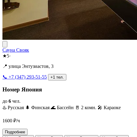
Сауна Свояк
★
5
·
📍 улица Энтузиастов, 3
📞 +7 (347) 293-51-55
+1 тел.
Номер Япония
до
6
чел.
♨️ Русская
🌲 Финская
🌊 Бассейн
🚪 2 комн.
🎤 Караоке
1600
₽/ч
Подробнее