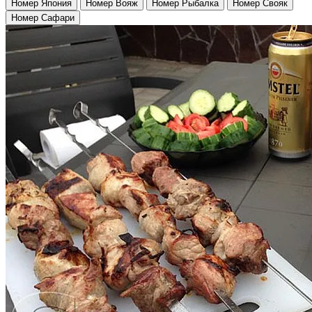
Номер Япония
Номер Вояж
Номер Рыбалка
Номер Свояк
Номер Сафари