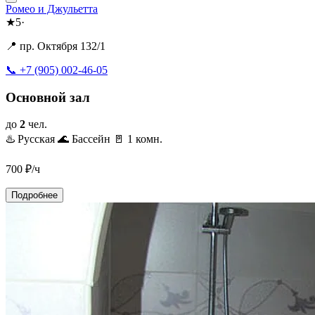
Ромео и Джульетта
★
5
·
📍 пр. Октября 132/1
📞 +7 (905) 002-46-05
Основной зал
до
2
чел.
♨️ Русская
🌊 Бассейн
🚪 1 комн.
700
₽/ч
Подробнее