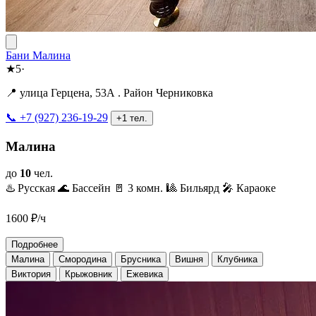
Бани Малина
★
5
·
📍 улица Герцена, 53А . Район Черниковка
📞 +7 (927) 236-19-29
+1 тел.
Малина
до
10
чел.
♨️ Русская
🌊 Бассейн
🚪 3 комн.
🎱 Бильярд
🎤 Караоке
1600
₽/ч
Подробнее
Малина
Смородина
Брусника
Вишня
Клубника
Виктория
Крыжовник
Ежевика