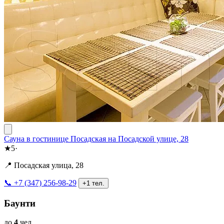
Сауна в гостинице Посадская на Посадской улице, 28
★
5
·
📍 Посадская улица, 28
📞 +7 (347) 256-98-29
+1 тел.
Баунти
до
4
чел.