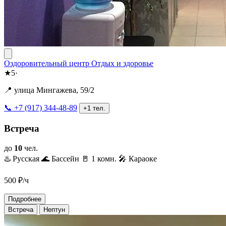
Оздоровительный центр Отдых и здоровье
★
5
·
📍 улица Мингажева, 59/2
📞 +7 (917) 344-48-89
+1 тел.
Встреча
до
10
чел.
♨️ Русская
🌊 Бассейн
🚪 1 комн.
🎤 Караоке
500
₽/ч
Подробнее
Встреча
Нептун