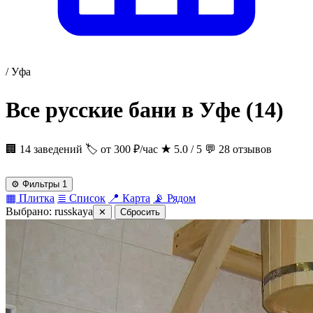
/
Уфа
Все русские бани в Уфе
(14)
🏢 14 заведений
🏷 от 300 ₽/час
★
5.0 / 5
💬 28 отзывов
⚙
Фильтры
1
▦
Плитка
≣
Список
📍
Карта
📡
Рядом
Выбрано:
russkaya
✕
Сбросить